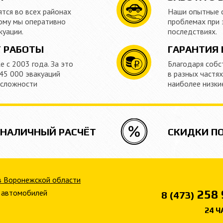
тся во всех районах
Наши опытные 
ому мы оперативно
проблемах при 
куации.
последствиях.
Т РАБОТЫ
ГАРАНТИЯ 
 с 2003 года. За это
Благодаря собс
45 000 эвакуаций
в разных частя
 сложности
наиболее низки
ЗНАЛИЧНЫЙ РАСЧЁТ
СКИДКИ П
в Воронежской области
 автомобилей
258 
8 (473)
24 